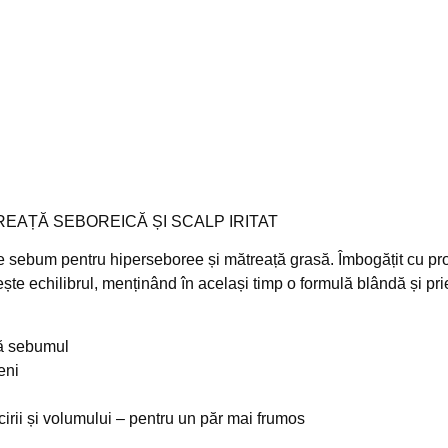
AȚĂ SEBOREICĂ ȘI SCALP IRITAT
 sebum pentru hiperseboree și mătreață grasă. Îmbogățit cu provi
lește echilibrul, menținând în același timp o formulă blândă și p
ză sebumul
eni
cirii și volumului – pentru un păr mai frumos