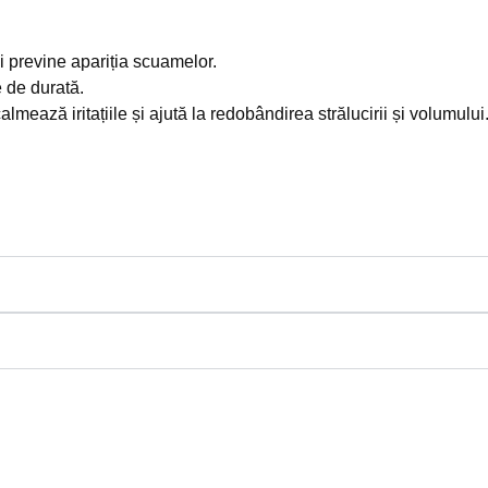
previne apariția scuamelor.
 de durată.
ă iritațiile și ajută la redobândirea strălucirii și volumului