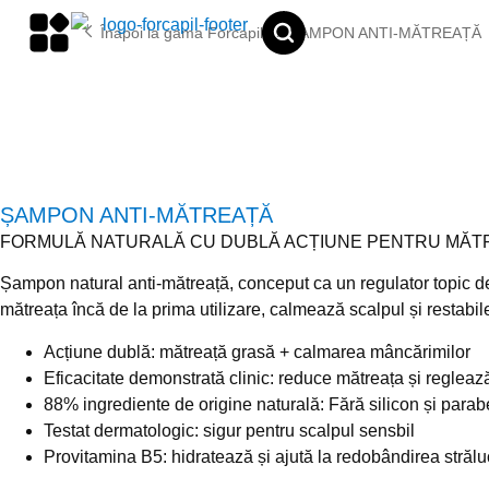
conținut
®
Forcapil
ȘAMPON ANTI-MĂTREAȚĂ
ȘAMPON ANTI-MĂTREAȚĂ
FORMULĂ NATURALĂ CU DUBLĂ ACȚIUNE PENTRU MĂTRE
Șampon natural anti-mătreață, conceput ca un regulator topic de
mătreața încă de la prima utilizare, calmează scalpul și restabi
Acțiune dublă: mătreață grasă + calmarea mâncărimilor
Eficacitate demonstrată clinic: reduce mătreața și reglea
88% ingrediente de origine naturală: Fără silicon și parab
Testat dermatologic: sigur pentru scalpul sensbil
Provitamina B5: hidratează și ajută la redobândirea strălu