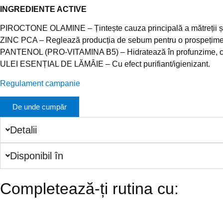
INGREDIENTE ACTIVE
PIROCTONE OLAMINE – Țintește cauza principală a mătreții și 
ZINC PCA – Reglează producția de sebum pentru o prospețime
PANTENOL (PRO-VITAMINA B5) – Hidratează în profunzime, calmeaz
ULEI ESENȚIAL DE LĂMÂIE – Cu efect purifiant/igienizant.
Regulament campanie
De unde cumpăr
Detalii
Disponibil în
Completează-ți rutina cu: