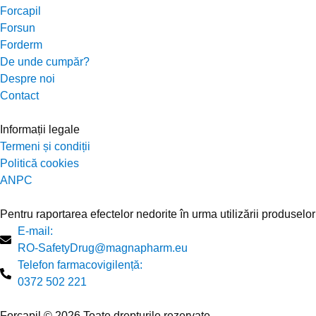
Forcapil
Forsun
Forderm
De unde cumpăr?
Despre noi
Contact
Informații legale
Termeni și condiții
Politică cookies
ANPC
Pentru raportarea efectelor nedorite în urma utilizării produselor
E-mail:
RO-SafetyDrug@magnapharm.eu
Telefon farmacovigilență:
0372 502 221
Forcapil © 2026 Toate drepturile rezervate.