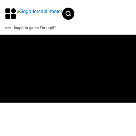
conținut
®
Înapoi la gama Forcapil