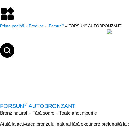
conținut
®
®
Prima pagină
»
Produse
»
Forsun
»
FORSUN
AUTOBRONZANT
®
FORSUN
AUTOBRONZANT
Bronz natural – Fără soare – Toate anotimpurile
Ajută la activarea bronzului natural fără expunere prelungită la 