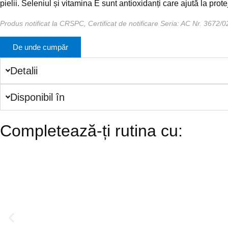
pielii. Seleniul și vitamina E sunt antioxidanți care ajută la prote
Produs notificat la CRSPC, Certificat de notificare Seria: AC Nr. 3672/
De unde cumpăr
Detalii
Disponibil în
Completează-ți rutina cu: