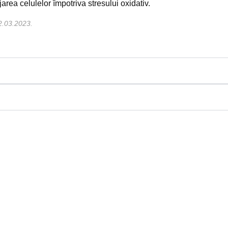
jarea celulelor împotriva stresului oxidativ.
02.03.2023.